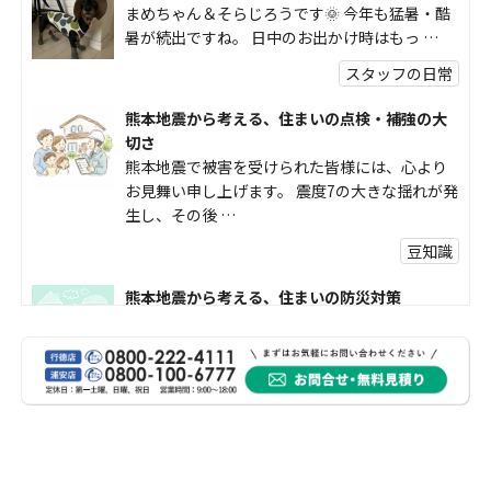
まめちゃん＆そらじろうです🌞 今年も猛暑・酷
暑が続出ですね。 日中のお出かけ時はもっ …
スタッフの日常
熊本地震から考える、住まいの点検・補強の大
切さ
熊本地震で被害を受けられた皆様には、心より
お見舞い申し上げます。 震度7の大きな揺れが発
生し、その後 …
豆知識
熊本地震から考える、住まいの防災対策
熊本地震により被災された皆様、そして被害を
受けられた皆様に、心よりお見舞い申し上げま
す。 今回の地震 …
社長コラム
外壁塗装、何を基準に選んでいますか？
外壁の色あせやひび割れが気になり始めると、