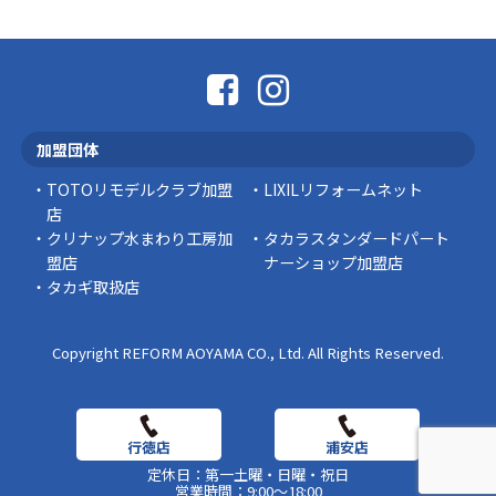
「そろそろ塗り替えが必要かな？」 「訪問営業
に勧められた …
豆知識
なかなか便利な物
こんにちは コゴちゃんです 少し前になりま
加盟団体
すが購入して良かった物を ご紹介したいと思 …
TOTOリモデルクラブ加盟
LIXILリフォームネット
スタッフの日常
店
クリナップ水まわり工房加
タカラスタンダードパート
盟店
ナーショップ加盟店
タカギ取扱店
Copyright REFORM AOYAMA CO., Ltd. All Rights Reserved.
定休日：第一土曜・日曜・祝日
営業時間：9:00～18:00