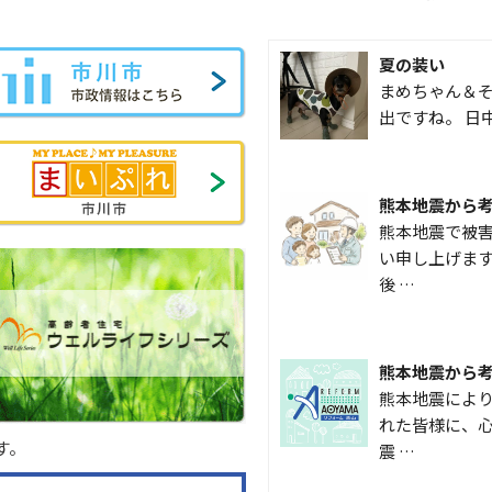
夏の装い
まめちゃん＆そ
出ですね。 日
熊本地震から
熊本地震で被
い申し上げます
後 …
熊本地震から
熊本地震によ
れた皆様に、心
す。
震 …