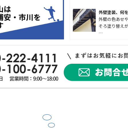
外壁塗装、何
外壁の色あせや
そろ塗り替えが
…
なかなか便利
こんにちは 
入して良かった