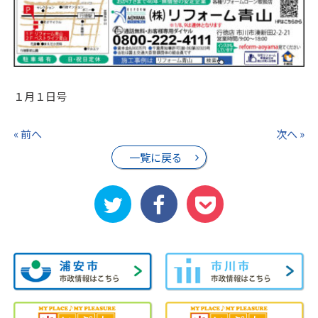
１月１日号
« 前へ
次へ »
一覧に戻る