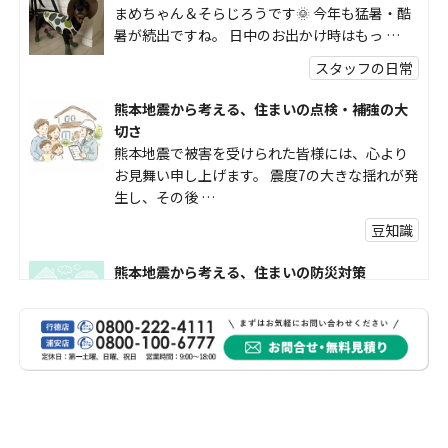
まめちゃん＆そらじろうです🌞 今年も猛暑・酷
暑が続出ですね。 日中のお出かけ時はもっ …
スタッフの日常
熊本地震から考える、住まいの点検・補強の大
切さ
熊本地震で被害を受けられた皆様には、心より
お見舞い申し上げます。 震度7の大きな揺れが発
生し、その後 …
豆知識
熊本地震から考える、住まいの防災対策
熊本地震により被災された皆様、そして被害を
受けられた皆様に、心よりお見舞い申し上げま
す。 今回の地震 …
社長コラム
外壁塗装、何を基準に選んでいますか？
外壁の色あせやひび割れが気になり始めると、