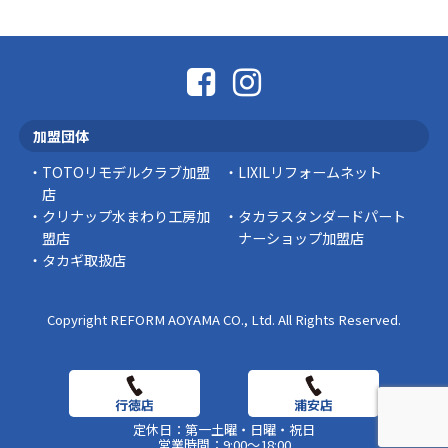
「そろそろ塗り替えが必要かな？」 「訪問営業
に勧められた …
豆知識
なかなか便利な物
こんにちは コゴちゃんです 少し前になりま
加盟団体
すが購入して良かった物を ご紹介したいと思 …
TOTOリモデルクラブ加盟
LIXILリフォームネット
スタッフの日常
店
クリナップ水まわり工房加
タカラスタンダードパート
盟店
ナーショップ加盟店
タカギ取扱店
Copyright REFORM AOYAMA CO., Ltd. All Rights Reserved.
定休日：第一土曜・日曜・祝日
営業時間：9:00～18:00