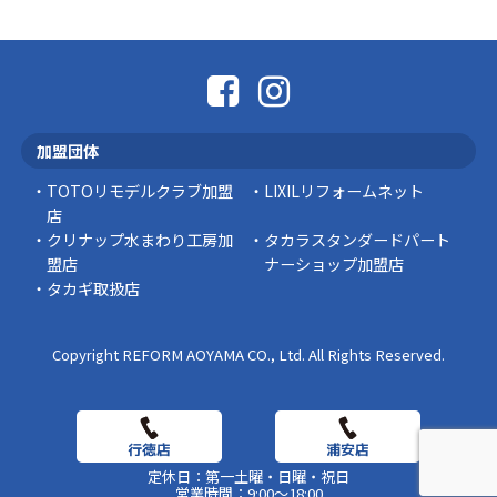
こんにちは コゴちゃんです 少し前になりま
すが購入して良かった物を ご紹介したいと思 …
スタッフの日常
外出中でも安心！Panasonic「外でもドアホ
ン」で防犯対策を始めませんか？
加盟団体
突然ですが、こんな経験はありませんか？ 外出
中にインターホンが鳴っていた… 宅配便を受 …
TOTOリモデルクラブ加盟
LIXILリフォームネット
店
豆知識
クリナップ水まわり工房加
タカラスタンダードパート
盟店
ナーショップ加盟店
タカギ取扱店
Copyright REFORM AOYAMA CO., Ltd. All Rights Reserved.
定休日：第一土曜・日曜・祝日
営業時間：9:00～18:00