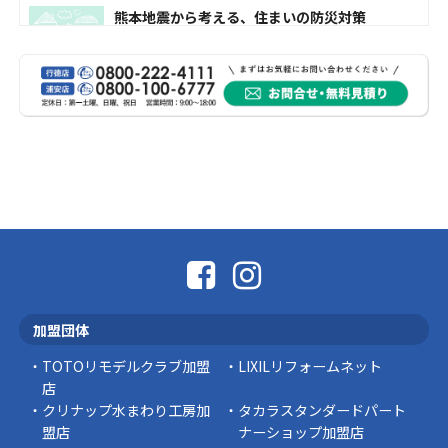
熊本地震から考える、住まいの防災対策
熊本地震により被災された皆様、そして被害を
受けられた皆様に、心よりお見舞い申し上げま
す。 今回の地震 …
社長コラム
外壁塗装、何を基準に選んでいますか？
外壁の色あせやひび割れが気になり始めると、
「そろそろ塗り替えが必要かな？」 「訪問営業
に勧められた …
豆知識
なかなか便利な物
こんにちは コゴちゃんです 少し前になりま
加盟団体
すが購入して良かった物を ご紹介したいと思 …
TOTOリモデルクラブ加盟
LIXILリフォームネット
スタッフの日常
店
クリナップ水まわり工房加
タカラスタンダードパート
盟店
ナーショップ加盟店