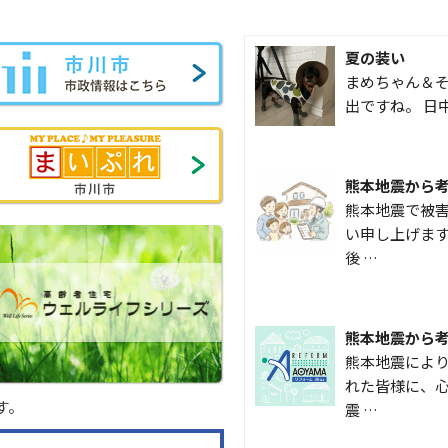
夏の装い
まめちゃん＆そ
出ですね。 日
熊本地震から
熊本地震で被
い申し上げます
後 …
熊本地震から
熊本地震によ
れた皆様に、心
す。
震 …