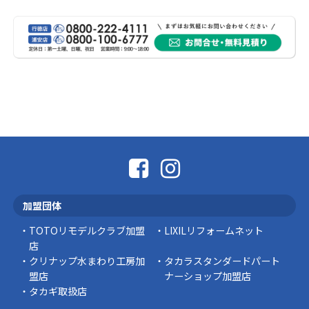
熊本地震により被災された皆様、そして被害を
受けられた皆様に、心よりお見舞い申し上げま
す。 今回の地震 …
社長コラム
外壁塗装、何を基準に選んでいますか？
外壁の色あせやひび割れが気になり始めると、
「そろそろ塗り替えが必要かな？」 「訪問営業
に勧められた …
豆知識
なかなか便利な物
こんにちは コゴちゃんです 少し前になりま
加盟団体
すが購入して良かった物を ご紹介したいと思 …
TOTOリモデルクラブ加盟
LIXILリフォームネット
スタッフの日常
店
クリナップ水まわり工房加
タカラスタンダードパート
盟店
ナーショップ加盟店
タカギ取扱店