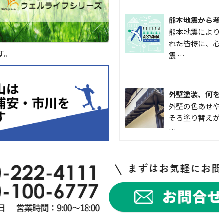
熊本地震から
熊本地震によ
れた皆様に、心
す。
震 …
外壁塗装、何
外壁の色あせや
そろ塗り替えが
…
なかなか便利
こんにちは 
入して良かった