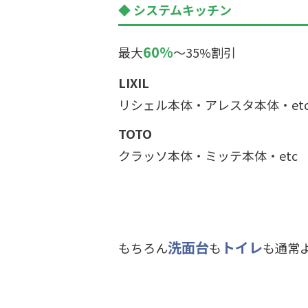
システムキッチン
60%
最大
～35%割引
LIXIL
リシェル本体・アレスタ本体・et
TOTO
クラッソ本体・ミッテ本体・etc
洗面台
トイレ
もちろん
も
も通常