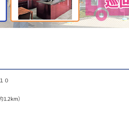
１０
.2km）