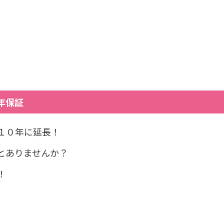
年保証
１０年に延長！
とありませんか？
！