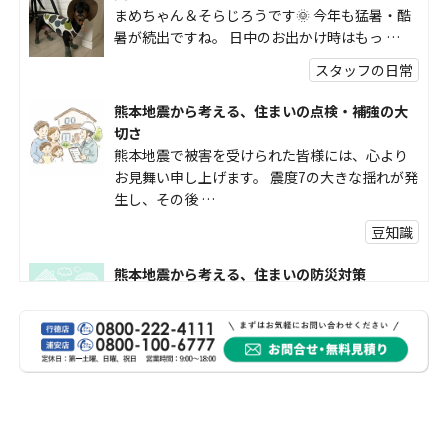
まめちゃん＆そらじろうです🌞 今年も猛暑・酷
暑が続出ですね。 日中のお出かけ時はもっ …
スタッフの日常
熊本地震から考える、住まいの点検・補強の大
切さ
熊本地震で被害を受けられた皆様には、心より
お見舞い申し上げます。 震度7の大きな揺れが発
生し、その後 …
豆知識
熊本地震から考える、住まいの防災対策
熊本地震により被災された皆様、そして被害を
受けられた皆様に、心よりお見舞い申し上げま
す。 今回の地震 …
社長コラム
外壁塗装、何を基準に選んでいますか？
外壁の色あせやひび割れが気になり始めると、