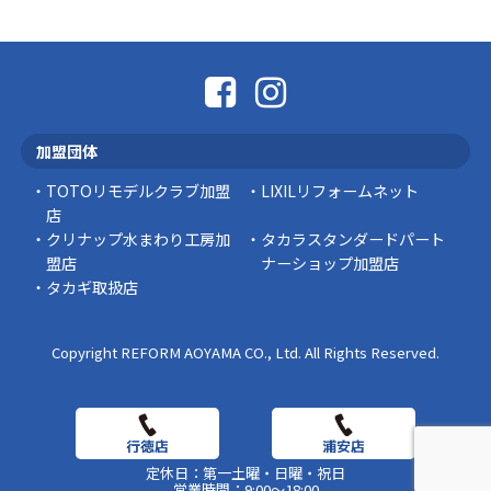
「そろそろ塗り替えが必要かな？」 「訪問営業
に勧められた …
豆知識
なかなか便利な物
こんにちは コゴちゃんです 少し前になりま
加盟団体
すが購入して良かった物を ご紹介したいと思 …
TOTOリモデルクラブ加盟
LIXILリフォームネット
スタッフの日常
店
クリナップ水まわり工房加
タカラスタンダードパート
盟店
ナーショップ加盟店
タカギ取扱店
Copyright REFORM AOYAMA CO., Ltd. All Rights Reserved.
定休日：第一土曜・日曜・祝日
営業時間：9:00～18:00