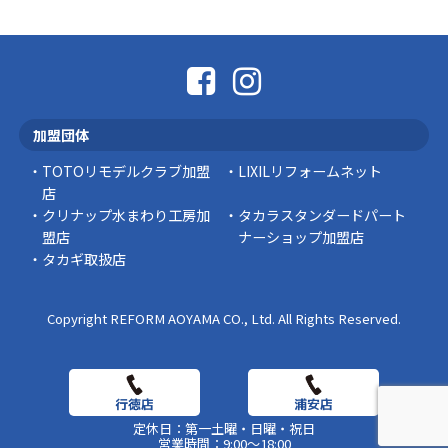
「そろそろ塗り替えが必要かな？」 「訪問営業
に勧められた …
豆知識
なかなか便利な物
こんにちは コゴちゃんです 少し前になりま
加盟団体
すが購入して良かった物を ご紹介したいと思 …
TOTOリモデルクラブ加盟
LIXILリフォームネット
スタッフの日常
店
クリナップ水まわり工房加
タカラスタンダードパート
盟店
ナーショップ加盟店
タカギ取扱店
Copyright REFORM AOYAMA CO., Ltd. All Rights Reserved.
定休日：第一土曜・日曜・祝日
営業時間：9:00～18:00