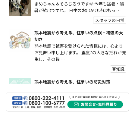
まめちゃん＆そらじろうです🌞 今年も猛暑・酷
暑が続出ですね。 日中のお出かけ時はもっ …
スタッフの日常
熊本地震から考える、住まいの点検・補強の大
切さ
熊本地震で被害を受けられた皆様には、心より
お見舞い申し上げます。 震度7の大きな揺れが発
生し、その後 …
豆知識
熊本地震から考える、住まいの防災対策
熊本地震により被災された皆様、そして被害を
受けられた皆様に、心よりお見舞い申し上げま
す。 今回の地震 …
社長コラム
外壁塗装、何を基準に選んでいますか？
外壁の色あせやひび割れが気になり始めると、