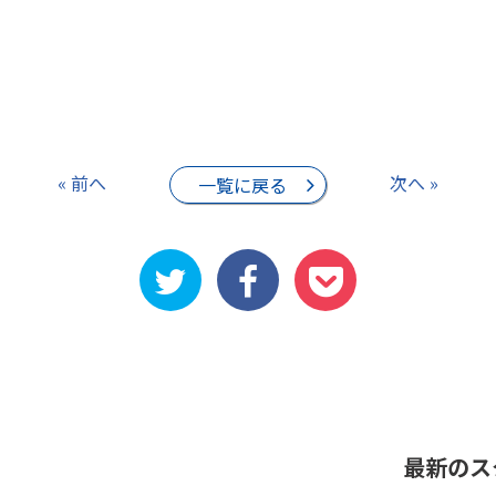
« 前へ
次へ »
一覧に戻る
最新のス