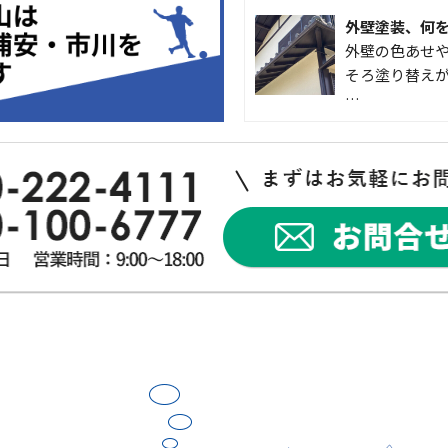
外壁塗装、何
外壁の色あせや
そろ塗り替えが
…
なかなか便利
こんにちは 
入して良かった