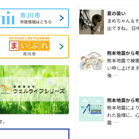
夏の装い
まめちゃん＆そ
出ですね。 日
熊本地震から
熊本地震で被
い申し上げます
後 …
熊本地震から
熊本地震によ
れた皆様に、心
す。
震 …