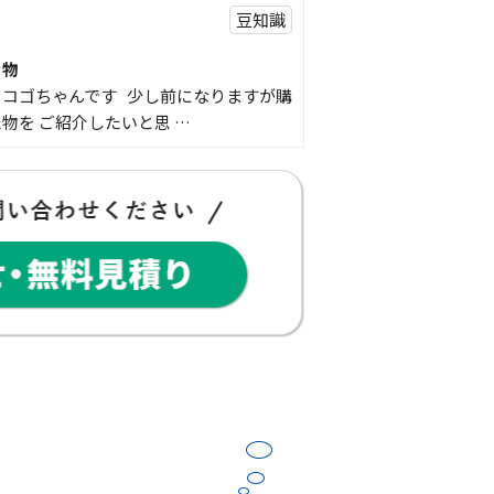
豆知識
な物
コゴちゃんです 少し前になりますが購
物を ご紹介したいと思 …
スタッフの日常
Panasonic「外でもドアホン」で防
ませんか？
こんな経験はありませんか？ 外出中に
鳴っていた… 宅配便を受 …
豆知識