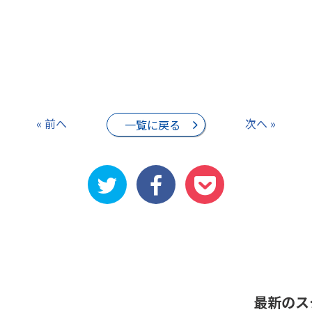
« 前へ
次へ »
一覧に戻る
最新のス