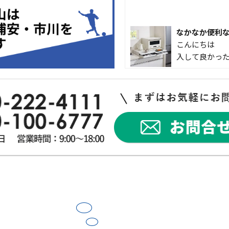
なかなか便利
こんにちは 
入して良かった
外出中でも安心！
犯対策を始め
突然ですが、
インターホンが