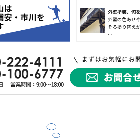
外壁塗装、何
外壁の色あせや
そろ塗り替えが
…
なかなか便利
こんにちは 
入して良かった