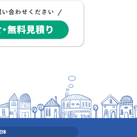
Panasonic「外でもドアホン」で防
ませんか？
こんな経験はありませんか？ 外出中に
鳴っていた… 宅配便を受 …
豆知識
団体