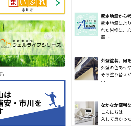
熊本地震から
熊本地震によ
れた皆様に、心
震 …
外壁塗装、何
外壁の色あせや
す。
そろ塗り替えが
…
なかなか便利
こんにちは 
入して良かった