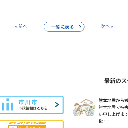
« 前へ
次へ »
一覧に戻る
最新のス
熊本地震から
熊本地震で被
い申し上げます
後 …