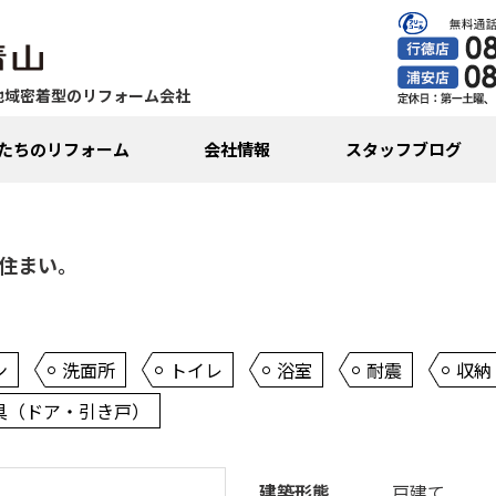
地域密着型のリフォーム会社
たちのリフォーム
会社情報
スタッフブログ
住まい。
ン
洗面所
トイレ
浴室
耐震
収納
具（ドア・引き戸）
建築形態
戸建て