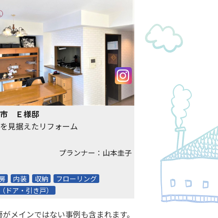
市 Ｅ様邸
を見据えたリフォーム
プランナー：山本圭子
房
内装
収納
フローリング
（ドア・引き戸）
房がメインではない事例も含まれます。