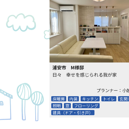
浦安市 M様邸
日々 幸せを感じられる我が家
プランナー：小
床暖房
内装
キッチン
トイレ
玄関
照明
窓
フローリング
建具（ドア・引き戸）