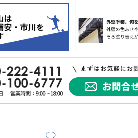
外壁塗装、何
外壁の色あせや
そろ塗り替えが
…
なかなか便利
こんにちは 
入して良かった