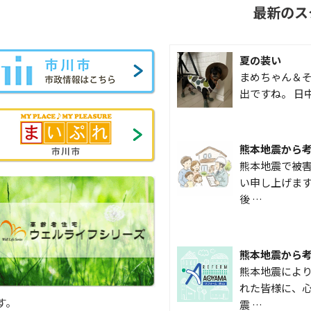
最新のス
夏の装い
まめちゃん＆そ
出ですね。 日
熊本地震から
熊本地震で被
い申し上げます
後 …
熊本地震から
熊本地震によ
れた皆様に、心
す。
震 …