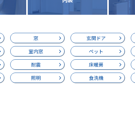
窓
玄関ドア
室内窓
ペット
耐震
床暖房
照明
食洗機