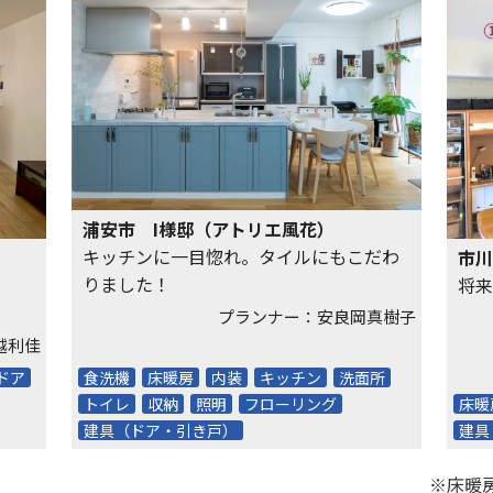
浦安市 I様邸（アトリエ風花）
キッチンに一目惚れ。タイルにもこだわ
市川
りました！
将来
プランナー：安良岡真樹子
越利佳
ドア
食洗機
床暖房
内装
キッチン
洗面所
トイレ
収納
照明
フローリング
床暖
建具（ドア・引き戸）
建具
※床暖