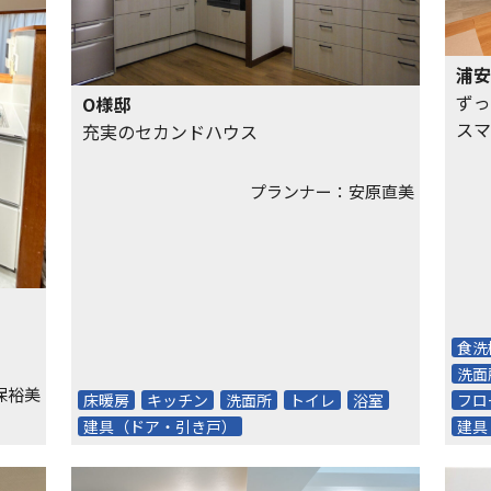
浦安
ずっ
O様邸
スマ
充実のセカンドハウス
ック
プランナー：安原直美
食洗
洗面
保裕美
床暖房
キッチン
洗面所
トイレ
浴室
フロ
建具（ドア・引き戸）
建具