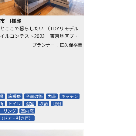
市 I様邸
とここで暮らしたい （TDYリモデル
イルコンテスト2023 東京地区ブロ
 優秀賞）
プランナー：笹久保裕美
機
床暖房
全面改修
内装
キッチン
所
トイレ
浴室
収納
照明
ーリング
室内窓
（ドア・引き戸）