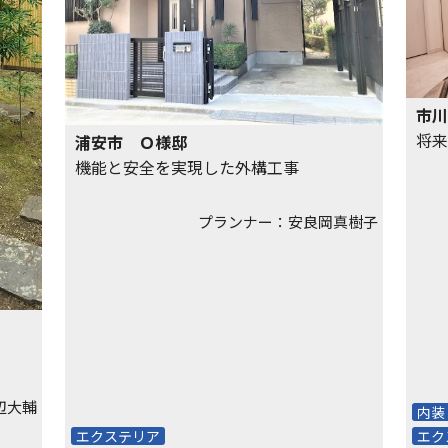
市川
将来
浦安市 Ｏ様邸
機能と安全を実現した外構工事
プランナー：安良岡真樹子
辺大輔
内装
エクステリア
エク