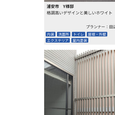
浦安市 Y様邸
格調高いデザインと美しいホワイト
プランナー：田
内装
洗面所
トイレ
屋根・外壁
エクステリア
室内塗装