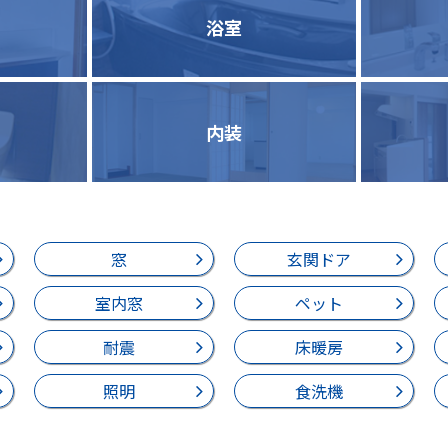
浴室
内装
窓
玄関ドア
室内窓
ペット
耐震
床暖房
照明
食洗機