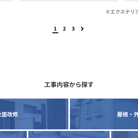
※エクステリ
1
2
3
工事内容から探す
全面改修
屋根・