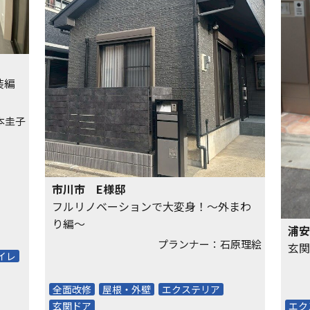
装編
本圭子
市川市 E様邸
フルリノベーションで大変身！～外まわ
り編～
浦安
プランナー：石原理絵
玄関
イレ
全面改修
屋根・外壁
エクステリア
玄関ドア
エク