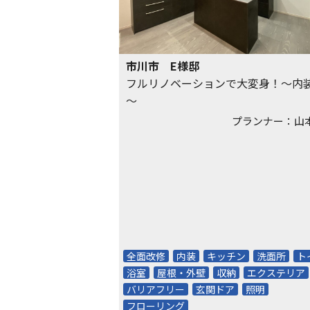
市川市 E様邸
フルリノベーションで大変身！～内
～
プランナー：山
全面改修
内装
キッチン
洗面所
ト
浴室
屋根・外壁
収納
エクステリア
バリアフリー
玄関ドア
照明
フローリング