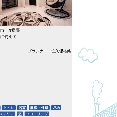
市 N様邸
に備えて
プランナー：笹久保裕美
トイレ
浴室
屋根・外壁
収納
ステリア
窓
フローリング