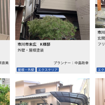
市川
玄関
フリ
市川市末広 K様邸
外壁・屋根塗装
原直美
プランナー：中島政幸
屋根・外壁
エクステリア
エク