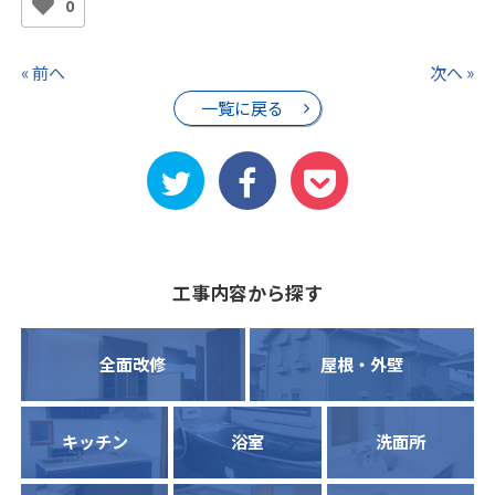
0
« 前へ
次へ »
一覧に戻る
工事内容から探す
全面改修
屋根・外壁
キッチン
浴室
洗面所