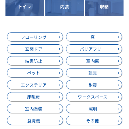
トイレ
内装
収納
フローリング
窓
玄関ドア
バリアフリー
結露防止
室内窓
ペット
建具
エクステリア
耐震
床暖房
ワークスペース
室内塗装
照明
食洗機
その他