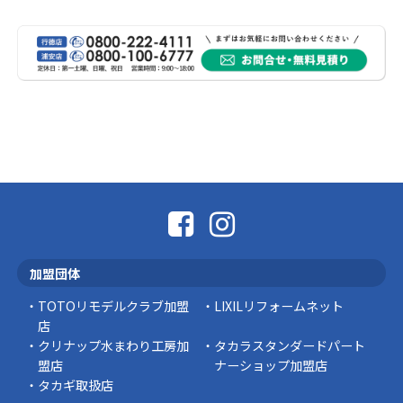
熊本地震により被災された皆様、そして被害を
受けられた皆様に、心よりお見舞い申し上げま
す。 今回の地震 …
社長コラム
外壁塗装、何を基準に選んでいますか？
外壁の色あせやひび割れが気になり始めると、
「そろそろ塗り替えが必要かな？」 「訪問営業
に勧められた …
豆知識
なかなか便利な物
こんにちは コゴちゃんです 少し前になりま
加盟団体
すが購入して良かった物を ご紹介したいと思 …
TOTOリモデルクラブ加盟
LIXILリフォームネット
スタッフの日常
店
クリナップ水まわり工房加
タカラスタンダードパート
盟店
ナーショップ加盟店
タカギ取扱店