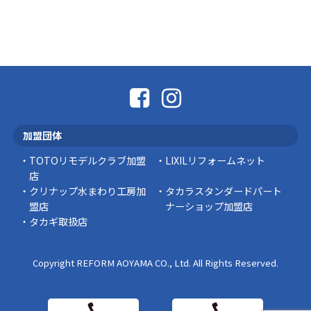
豆知識
なかなか便利な物
こんにちは コゴちゃんです 少し前になりま
すが購入して良かった物を ご紹介したいと思 …
スタッフの日常
外出中でも安心！Panasonic「外でもドアホ
ン」で防犯対策を始めませんか？
加盟団体
突然ですが、こんな経験はありませんか？ 外出
中にインターホンが鳴っていた… 宅配便を受 …
TOTOリモデルクラブ加盟
LIXILリフォームネット
店
豆知識
クリナップ水まわり工房加
タカラスタンダードパート
盟店
ナーショップ加盟店
タカギ取扱店
Copyright REFORM AOYAMA CO., Ltd. All Rights Reserved.