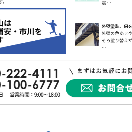
す。
震 …
外壁塗装、何
外壁の色あせや
そろ塗り替えが
…
なかなか便利
こんにちは 
入して良かった