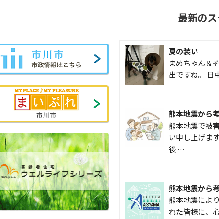
最新のス
夏の装い
まめちゃん＆そ
出ですね。 日
熊本地震から
熊本地震で被
い申し上げます
後 …
熊本地震から
熊本地震によ
れた皆様に、心