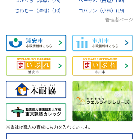
つかっち（塚原）
(29)
べーやん（田辺）
(30)
さわむー（澤村）
(10)
コバリン（小林）
(19)
管理者ページ
※当社は職人の育成にも力を入れています。