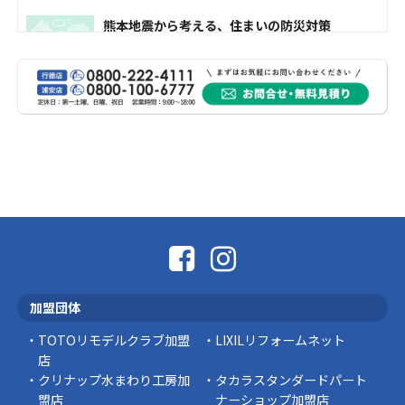
熊本地震から考える、住まいの防災対策
熊本地震により被災された皆様、そして被害を
受けられた皆様に、心よりお見舞い申し上げま
す。 今回の地震 …
社長コラム
外壁塗装、何を基準に選んでいますか？
外壁の色あせやひび割れが気になり始めると、
「そろそろ塗り替えが必要かな？」 「訪問営業
に勧められた …
豆知識
なかなか便利な物
こんにちは コゴちゃんです 少し前になりま
加盟団体
すが購入して良かった物を ご紹介したいと思 …
TOTOリモデルクラブ加盟
LIXILリフォームネット
スタッフの日常
店
クリナップ水まわり工房加
タカラスタンダードパート
盟店
ナーショップ加盟店