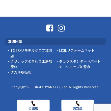
なかなか便利な物
こんにちは コゴちゃんです 少し前になりま
すが購入して良かった物を ご紹介したいと思 …
スタッフの日常
外出中でも安心！Panasonic「外でもドアホ
ン」で防犯対策を始めませんか？
加盟団体
突然ですが、こんな経験はありませんか？ 外出
中にインターホンが鳴っていた… 宅配便を受 …
TOTOリモデルクラブ加盟
LIXILリフォームネット
店
豆知識
クリナップ水まわり工房加
タカラスタンダードパート
盟店
ナーショップ加盟店
タカギ取扱店
Copyright REFORM AOYAMA CO., Ltd. All Rights Reserved.