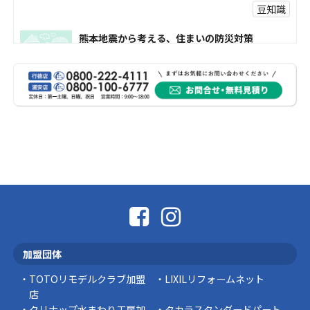
豆知識
熊本地震から考える、住まいの防災対策
熊本地震により被災された皆様、そして被害を
受けられた皆様に、心よりお見舞い申し上げま
す。 今回の地震 …
社長コラム
外壁塗装、何を基準に選んでいますか？
外壁の色あせやひび割れが気になり始めると、
「そろそろ塗り替えが必要かな？」 「訪問営業
に勧められた …
豆知識
なかなか便利な物
こんにちは コゴちゃんです 少し前になりま
加盟団体
すが購入して良かった物を ご紹介したいと思 …
TOTOリモデルクラブ加盟
LIXILリフォームネット
スタッフの日常
店
クリナップ水まわり工房加
タカラスタンダードパート