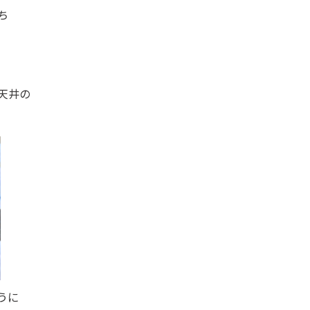
ち
天井の
うに