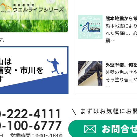
熊本地震から
熊本地震によ
れた皆様に、心
す。
震 …
外壁塗装、何
外壁の色あせや
そろ塗り替えが
…
なかなか便利
こんにちは 
入して良かった