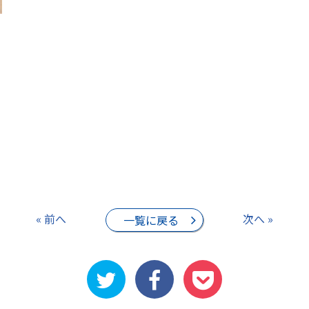
« 前へ
次へ »
一覧に戻る