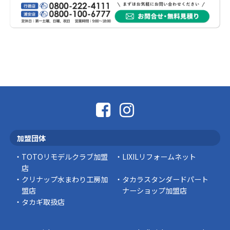
外壁の色あせやひび割れが気になり始めると、
「そろそろ塗り替えが必要かな？」 「訪問営業
に勧められた …
豆知識
なかなか便利な物
こんにちは コゴちゃんです 少し前になりま
すが購入して良かった物を ご紹介したいと思 …
スタッフの日常
外出中でも安心！Panasonic「外でもドアホ
ン」で防犯対策を始めませんか？
加盟団体
突然ですが、こんな経験はありませんか？ 外出
中にインターホンが鳴っていた… 宅配便を受 …
TOTOリモデルクラブ加盟
LIXILリフォームネット
店
豆知識
クリナップ水まわり工房加
タカラスタンダードパート
盟店
ナーショップ加盟店
タカギ取扱店