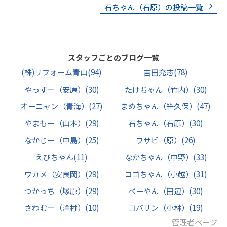
石ちゃん（石原）の投稿一覧
スタッフごとのブログ一覧
(株)リフォーム青山
(94)
吉田充志
(78)
やっすー（安原）
(30)
たけちゃん（竹内）
(30)
オーニャン（青海）
(27)
まめちゃん（笹久保）
(47)
やまもー（山本）
(29)
石ちゃん（石原）
(30)
なかじー（中島）
(25)
ワサビ（原）
(26)
えびちゃん
(11)
なかちゃん（中野）
(33)
ワカメ（安良岡）
(29)
コゴちゃん（小越）
(31)
つかっち（塚原）
(29)
べーやん（田辺）
(30)
さわむー（澤村）
(10)
コバリン（小林）
(19)
管理者ページ