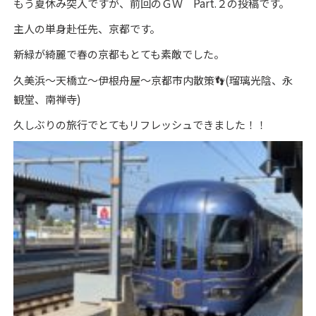
もう夏休み突入ですが、前回のＧＷ Part.２の投稿です。
主人の単身赴任先、京都です。
新緑が綺麗で春の京都もとても素敵でした。
久美浜～天橋立～伊根舟屋～京都市内散策👣(瑠璃光陰、永
観堂、南禅寺)
久しぶりの旅行でとてもリフレッシュできました！！