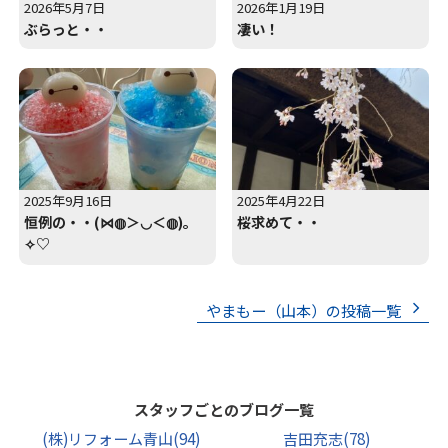
2026年5月7日
2026年1月19日
ぶらっと・・
凄い！
2025年9月16日
2025年4月22日
恒例の・・(⋈◍＞◡＜◍)。
桜求めて・・
✧♡
やまもー（山本）の投稿一覧
スタッフごとのブログ一覧
(株)リフォーム青山
(94)
吉田充志
(78)