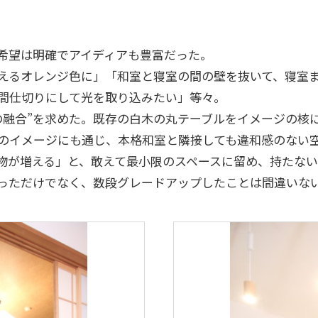
。希望は明確でアイディアも豊富だった。
えるオレンジ色に」「和室と寝室の間の壁を抜いて、寝室
間仕切りにして光を取り込みたい」等々。
の融合”を求めた。既存の白木の丸テーブルをイメージの核
のイメージにも通じ、本格和室と隣接しても違和感のない
物が増える」と、敢えて最小限のスペースに留め、持たな
っただけでなく、数段グレードアップしたことは間違いな