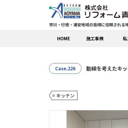
市川・行徳・浦安地域の皆様に信頼される
HOME
施工事例
私
動線を考えたキッ
Case.226
キッチン