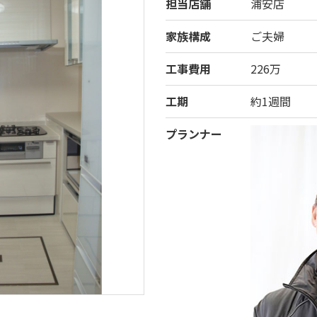
担当店舗
浦安店
家族構成
ご夫婦
工事費用
226万
工期
約1週間
プランナー