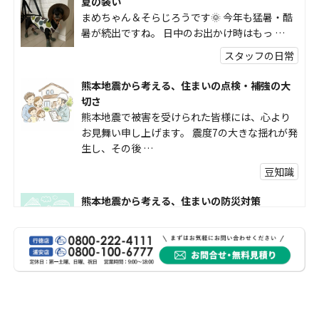
夏の装い
まめちゃん＆そらじろうです🌞 今年も猛暑・酷
暑が続出ですね。 日中のお出かけ時はもっ …
スタッフの日常
熊本地震から考える、住まいの点検・補強の大
切さ
熊本地震で被害を受けられた皆様には、心より
お見舞い申し上げます。 震度7の大きな揺れが発
生し、その後 …
豆知識
熊本地震から考える、住まいの防災対策
熊本地震により被災された皆様、そして被害を
受けられた皆様に、心よりお見舞い申し上げま
す。 今回の地震 …
社長コラム
外壁塗装、何を基準に選んでいますか？
外壁の色あせやひび割れが気になり始めると、