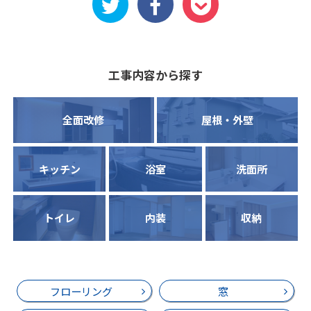
工事内容から探す
全面改修
屋根・外壁
キッチン
浴室
洗面所
トイレ
内装
収納
フローリング
窓