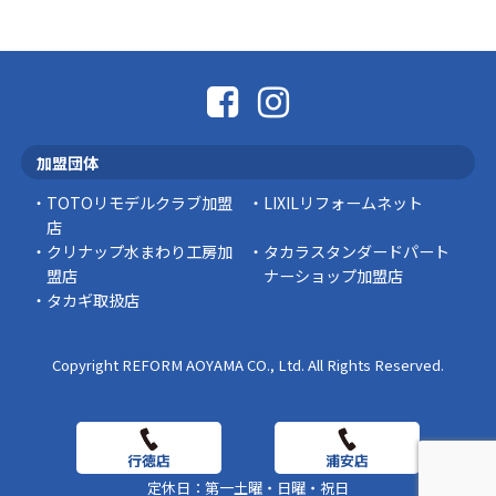
「そろそろ塗り替えが必要かな？」 「訪問営業
に勧められた …
豆知識
なかなか便利な物
こんにちは コゴちゃんです 少し前になりま
加盟団体
すが購入して良かった物を ご紹介したいと思 …
TOTOリモデルクラブ加盟
LIXILリフォームネット
スタッフの日常
店
クリナップ水まわり工房加
タカラスタンダードパート
盟店
ナーショップ加盟店
タカギ取扱店
Copyright REFORM AOYAMA CO., Ltd. All Rights Reserved.
定休日：第一土曜・日曜・祝日