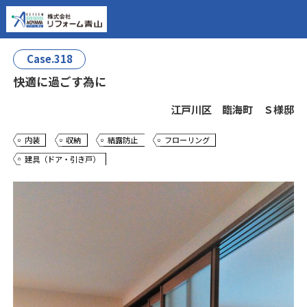
Case.318
快適に過ごす為に
江戸川区 臨海町 Ｓ様邸
内装
収納
結露防止
フローリング
建具（ドア・引き戸）