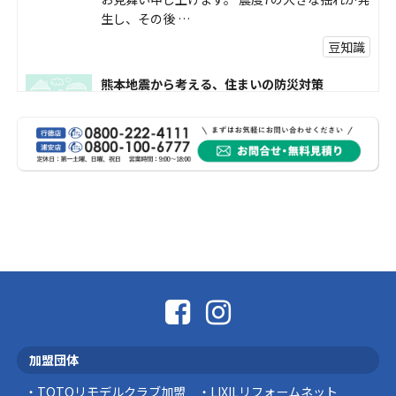
生し、その後 …
豆知識
熊本地震から考える、住まいの防災対策
熊本地震により被災された皆様、そして被害を
受けられた皆様に、心よりお見舞い申し上げま
す。 今回の地震 …
社長コラム
外壁塗装、何を基準に選んでいますか？
外壁の色あせやひび割れが気になり始めると、
「そろそろ塗り替えが必要かな？」 「訪問営業
に勧められた …
豆知識
なかなか便利な物
こんにちは コゴちゃんです 少し前になりま
加盟団体
すが購入して良かった物を ご紹介したいと思 …
TOTOリモデルクラブ加盟
LIXILリフォームネット