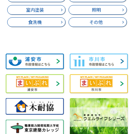
室内塗装
照明
食洗機
その他