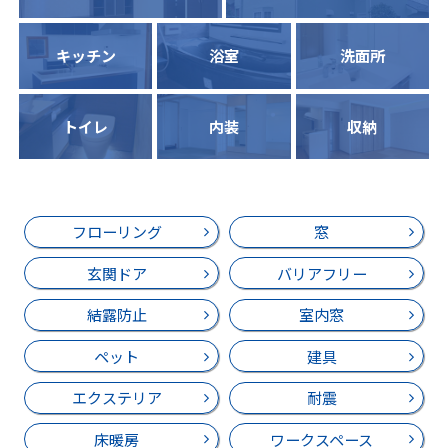
キッチン
浴室
洗面所
トイレ
内装
収納
フローリング
窓
玄関ドア
バリアフリー
結露防止
室内窓
ペット
建具
エクステリア
耐震
床暖房
ワークスペース