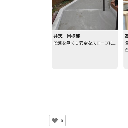
弁天 M様邸
段差を無くし安全なスロープに...
台
0