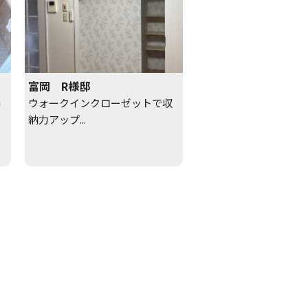
富岡 R様邸
器
ウォークインクローゼットで収
ス
納力アップ...
リ