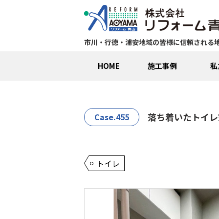
市川・行徳・浦安地域の皆様に信頼される
HOME
施工事例
私
落ち着いたトイレ
Case.455
トイレ