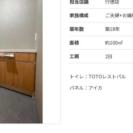
担当店舗
行徳店
家族構成
ご夫婦+お嬢
築年数
築18年
面積
約100㎡
工期
2日
トイレ：TOTOレストパル
パネル：アイカ