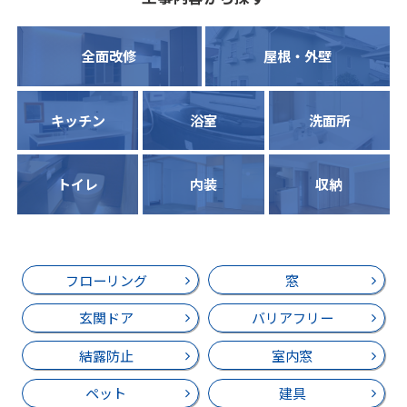
全面改修
屋根・外壁
キッチン
浴室
洗面所
トイレ
内装
収納
フローリング
窓
玄関ドア
バリアフリー
結露防止
室内窓
ペット
建具