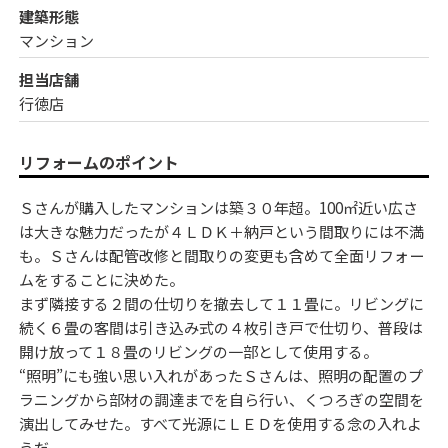
建築形態
マンション
担当店舗
行徳店
リフォームのポイント
Ｓさんが購入したマンションは築３０年超。100㎡近い広さ
は大きな魅力だったが４ＬＤＫ＋納戸という間取りには不満
も。Ｓさんは配管改修と間取りの変更も含めて全面リフォー
ムをすることに決めた。
まず隣接する２間の仕切りを撤去して１１畳に。リビングに
続く６畳の客間は引き込み式の４枚引き戸で仕切り、普段は
開け放って１８畳のリビングの一部として使用する。
“照明”にも強い思い入れがあったＳさんは、照明の配置のプ
ラニングから部材の調達までを自ら行い、くつろぎの空間を
演出してみせた。すべて光源にＬＥＤを使用する念の入れよ
うだ。