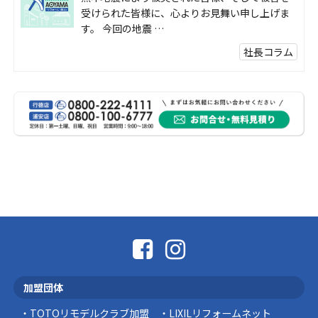
受けられた皆様に、心よりお見舞い申し上げま
す。 今回の地震 …
社長コラム
外壁塗装、何を基準に選んでいますか？
外壁の色あせやひび割れが気になり始めると、
「そろそろ塗り替えが必要かな？」 「訪問営業
に勧められた …
豆知識
なかなか便利な物
こんにちは コゴちゃんです 少し前になりま
すが購入して良かった物を ご紹介したいと思 …
スタッフの日常
外出中でも安心！Panasonic「外でもドアホ
ン」で防犯対策を始めませんか？
加盟団体
突然ですが、こんな経験はありませんか？ 外出
中にインターホンが鳴っていた… 宅配便を受 …
TOTOリモデルクラブ加盟
LIXILリフォームネット