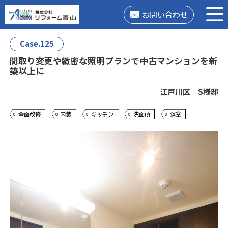
お問い合わせ
Case.125
間取り変更や緻密な照明プランで中古マンションを新
築以上に
江戸川区 S様邸
全面改修
内装
キッチン
洗面所
浴室