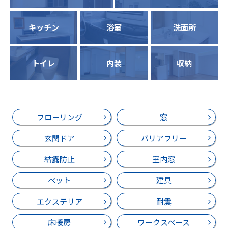
キッチン
浴室
洗面所
トイレ
内装
収納
フローリング
窓
玄関ドア
バリアフリー
結露防止
室内窓
ペット
建具
エクステリア
耐震
床暖房
ワークスペース