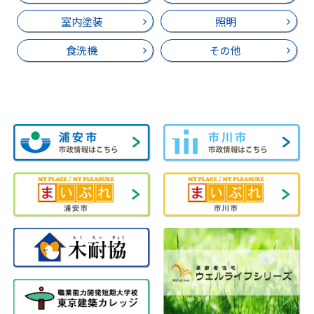
室内塗装
照明
食洗機
その他