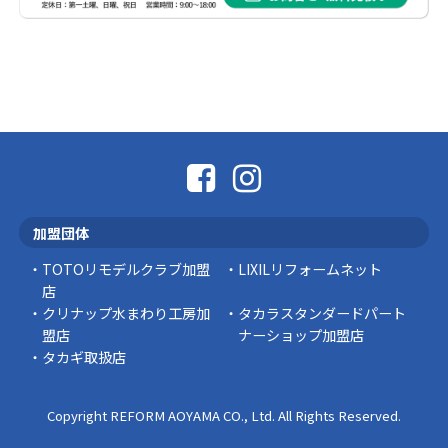
社長コラム
外壁塗装、何を基準に選んでいますか？
外壁の色あせやひび割れが気になり始めると、
「そろそろ塗り替えが必要かな？」 「訪問営業
に勧められた …
豆知識
なかなか便利な物
こんにちは コゴちゃんです 少し前になりま
加盟団体
すが購入して良かった物を ご紹介したいと思 …
TOTOリモデルクラブ加盟
LIXILリフォームネット
スタッフの日常
店
クリナップ水まわり工房加
タカラスタンダードパート
盟店
ナーショップ加盟店
タカギ取扱店
Copyright REFORM AOYAMA CO., Ltd. All Rights Reserved.