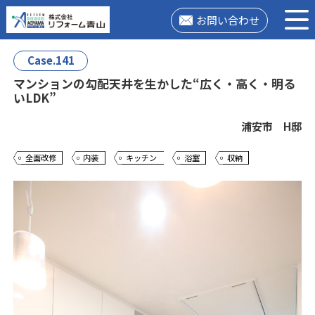
お問い合わせ
Case.141
マンションの勾配天井を生かした“広く・高く・明る
いLDK”
浦安市 H邸
全面改修
内装
キッチン
浴室
収納