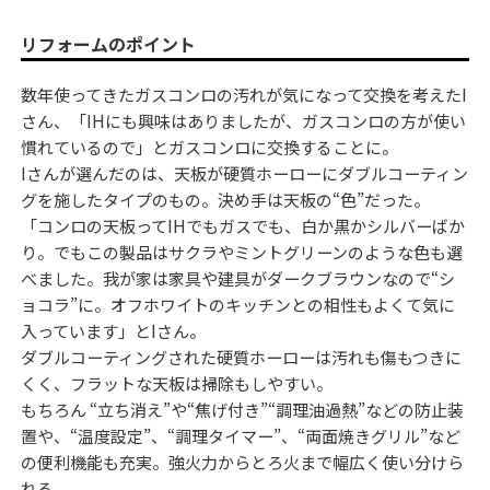
リフォームのポイント
数年使ってきたガスコンロの汚れが気になって交換を考えたI
さん、「IHにも興味はありましたが、ガスコンロの方が使い
慣れているので」とガスコンロに交換することに。
Iさんが選んだのは、天板が硬質ホーローにダブルコーティン
グを施したタイプのもの。決め手は天板の“色”だった。
「コンロの天板ってIHでもガスでも、白か黒かシルバーばか
り。でもこの製品はサクラやミントグリーンのような色も選
べました。我が家は家具や建具がダークブラウンなので“シ
ョコラ”に。オフホワイトのキッチンとの相性もよくて気に
入っています」とIさん。
ダブルコーティングされた硬質ホーローは汚れも傷もつきに
くく、フラットな天板は掃除もしやすい。
もちろん “立ち消え”や“焦げ付き”“調理油過熱”などの防止装
置や、“温度設定”、“調理タイマー”、“両面焼きグリル”など
の便利機能も充実。強火力からとろ火まで幅広く使い分けら
れる。