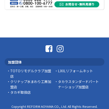
お見舞い申し上げます。 震度7の大きな揺れが発
生し、その後 …
豆知識
熊本地震から考える、住まいの防災対策
熊本地震により被災された皆様、そして被害を
受けられた皆様に、心よりお見舞い申し上げま
す。 今回の地震 …
社長コラム
外壁塗装、何を基準に選んでいますか？
加盟団体
外壁の色あせやひび割れが気になり始めると、
「そろそろ塗り替えが必要かな？」 「訪問営業
TOTOリモデルクラブ加盟
LIXILリフォームネット
に勧められた …
店
クリナップ水まわり工房加
タカラスタンダードパート
豆知識
盟店
ナーショップ加盟店
タカギ取扱店
Copyright REFORM AOYAMA CO., Ltd. All Rights Reserved.