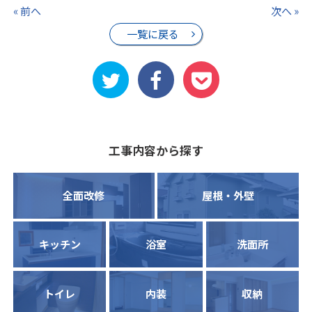
« 前へ
次へ »
一覧に戻る
工事内容から探す
全面改修
屋根・外壁
キッチン
浴室
洗面所
トイレ
内装
収納