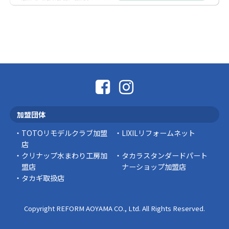
社長コラム
外壁塗装、何を基準に選んでいますか？
外壁の色あせやひび割れが気になり始めると、
「そろそろ塗り替えが必要かな？」 「訪問営業
に勧められた …
豆知識
なかなか便利な物
こんにちは コゴちゃんです 少し前になりま
加盟団体
すが購入して良かった物を ご紹介したいと思 …
TOTOリモデルクラブ加盟
LIXILリフォームネット
スタッフの日常
店
クリナップ水まわり工房加
タカラスタンダードパート
盟店
ナーショップ加盟店
タカギ取扱店
Copyright REFORM AOYAMA CO., Ltd. All Rights Reserved.