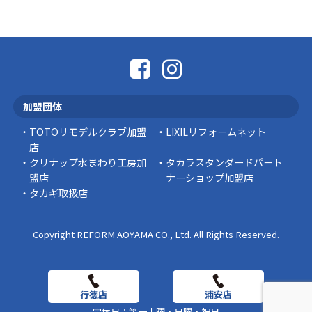
外壁の色あせやひび割れが気になり始めると、
「そろそろ塗り替えが必要かな？」 「訪問営業
に勧められた …
豆知識
なかなか便利な物
こんにちは コゴちゃんです 少し前になりま
加盟団体
すが購入して良かった物を ご紹介したいと思 …
TOTOリモデルクラブ加盟
LIXILリフォームネット
スタッフの日常
店
クリナップ水まわり工房加
タカラスタンダードパート
盟店
ナーショップ加盟店
タカギ取扱店
Copyright REFORM AOYAMA CO., Ltd. All Rights Reserved.
定休日：第一土曜・日曜・祝日