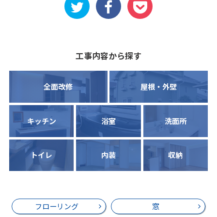
工事内容から探す
全面改修
屋根・外壁
キッチン
浴室
洗面所
トイレ
内装
収納
フローリング
窓