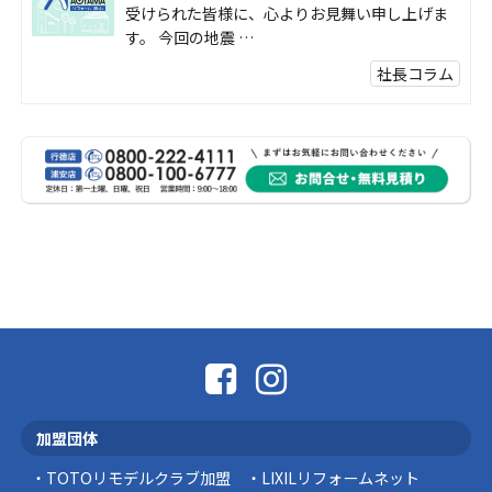
受けられた皆様に、心よりお見舞い申し上げま
す。 今回の地震 …
社長コラム
外壁塗装、何を基準に選んでいますか？
外壁の色あせやひび割れが気になり始めると、
「そろそろ塗り替えが必要かな？」 「訪問営業
に勧められた …
豆知識
なかなか便利な物
こんにちは コゴちゃんです 少し前になりま
すが購入して良かった物を ご紹介したいと思 …
スタッフの日常
外出中でも安心！Panasonic「外でもドアホ
ン」で防犯対策を始めませんか？
加盟団体
突然ですが、こんな経験はありませんか？ 外出
中にインターホンが鳴っていた… 宅配便を受 …
TOTOリモデルクラブ加盟
LIXILリフォームネット