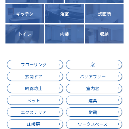
キッチン
浴室
洗面所
トイレ
内装
収納
フローリング
窓
玄関ドア
バリアフリー
結露防止
室内窓
ペット
建具
エクステリア
耐震
床暖房
ワークスペース