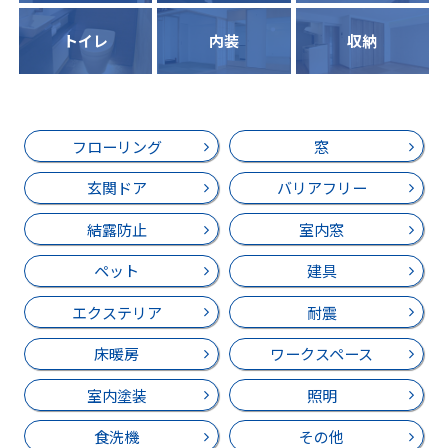
トイレ
内装
収納
フローリング
窓
玄関ドア
バリアフリー
結露防止
室内窓
ペット
建具
エクステリア
耐震
床暖房
ワークスペース
室内塗装
照明
食洗機
その他