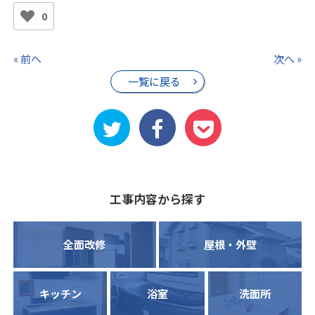
0
« 前へ
次へ »
一覧に戻る
工事内容から探す
全面改修
屋根・外壁
キッチン
浴室
洗面所