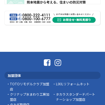
熊本地震から考える、住まいの防災対策
熊本地震により被災された皆様、そして被害を
受けられた皆様に、心よりお見舞い申し上げま
す。 今回の地震 …
社長コラム
外壁塗装、何を基準に選んでいますか？
外壁の色あせやひび割れが気になり始めると、
「そろそろ塗り替えが必要かな？」 「訪問営業
に勧められた …
豆知識
なかなか便利な物
こんにちは コゴちゃんです 少し前になりま
加盟団体
すが購入して良かった物を ご紹介したいと思 …
TOTOリモデルクラブ加盟
LIXILリフォームネット
スタッフの日常
店
クリナップ水まわり工房加
タカラスタンダードパート
盟店
ナーショップ加盟店
タカギ取扱店