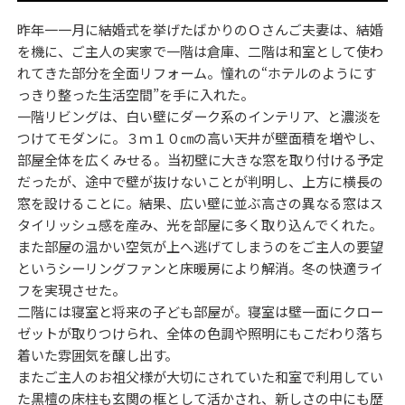
昨年一一月に結婚式を挙げたばかりのＯさんご夫妻は、結婚
を機に、ご主人の実家で一階は倉庫、二階は和室として使わ
れてきた部分を全面リフォーム。憧れの“ホテルのようにす
っきり整った生活空間”を手に入れた。
一階リビングは、白い壁にダーク系のインテリア、と濃淡を
つけてモダンに。３ｍ１０㎝の高い天井が壁面積を増やし、
部屋全体を広くみせる。当初壁に大きな窓を取り付ける予定
だったが、途中で壁が抜けないことが判明し、上方に横長の
窓を設けることに。結果、広い壁に並ぶ高さの異なる窓はス
タイリッシュ感を産み、光を部屋に多く取り込んでくれた。
また部屋の温かい空気が上へ逃げてしまうのをご主人の要望
というシーリングファンと床暖房により解消。冬の快適ライ
フを実現させた。
二階には寝室と将来の子ども部屋が。寝室は壁一面にクロー
ゼットが取りつけられ、全体の色調や照明にもこだわり落ち
着いた雰囲気を醸し出す。
またご主人のお祖父様が大切にされていた和室で利用してい
た黒檀の床柱も玄関の框として活かされ、新しさの中にも歴