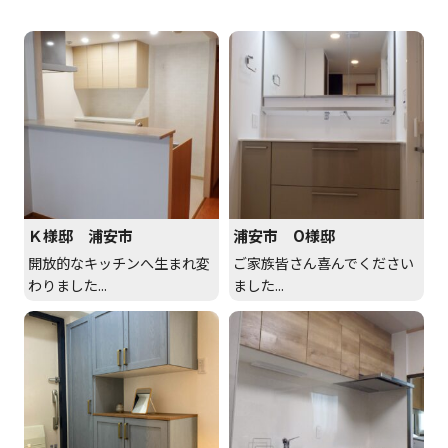
Ｋ様邸 浦安市
浦安市 O様邸
開放的なキッチンへ生まれ変
ご家族皆さん喜んでください
わりました...
ました...