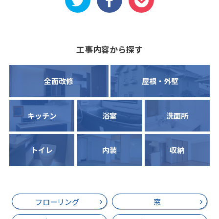
工事内容から探す
全面改修
屋根・外壁
キッチン
浴室
洗面所
トイレ
内装
収納
フローリング
窓