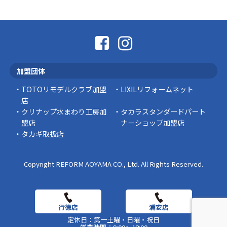
「そろそろ塗り替えが必要かな？」 「訪問営業
に勧められた …
豆知識
なかなか便利な物
こんにちは コゴちゃんです 少し前になりま
加盟団体
すが購入して良かった物を ご紹介したいと思 …
TOTOリモデルクラブ加盟
LIXILリフォームネット
スタッフの日常
店
クリナップ水まわり工房加
タカラスタンダードパート
盟店
ナーショップ加盟店
タカギ取扱店
Copyright REFORM AOYAMA CO., Ltd. All Rights Reserved.
定休日：第一土曜・日曜・祝日