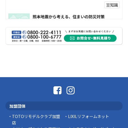
豆知識
熊本地震から考える、住まいの防災対策
熊本地震により被災された皆様、そして被害を
受けられた皆様に、心よりお見舞い申し上げま
す。 今回の地震 …
社長コラム
外壁塗装、何を基準に選んでいますか？
外壁の色あせやひび割れが気になり始めると、
「そろそろ塗り替えが必要かな？」 「訪問営業
に勧められた …
豆知識
なかなか便利な物
こんにちは コゴちゃんです 少し前になりま
加盟団体
すが購入して良かった物を ご紹介したいと思 …
TOTOリモデルクラブ加盟
LIXILリフォームネット
スタッフの日常
店