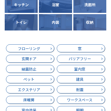
キッチン
浴室
洗面所
トイレ
内装
収納
フローリング
窓
玄関ドア
バリアフリー
結露防止
室内窓
ペット
建具
エクステリア
耐震
床暖房
ワークスペース
室内塗装
照明