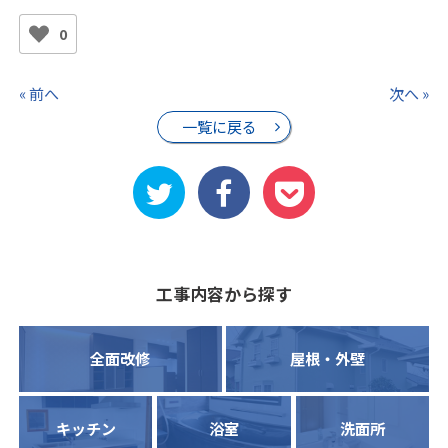
0
« 前へ
次へ »
一覧に戻る
工事内容から探す
全面改修
屋根・外壁
キッチン
浴室
洗面所