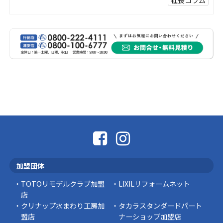
社長コラム
外壁塗装、何を基準に選んでいますか？
外壁の色あせやひび割れが気になり始めると、
「そろそろ塗り替えが必要かな？」 「訪問営業
に勧められた …
豆知識
なかなか便利な物
こんにちは コゴちゃんです 少し前になりま
すが購入して良かった物を ご紹介したいと思 …
スタッフの日常
外出中でも安心！Panasonic「外でもドアホ
ン」で防犯対策を始めませんか？
加盟団体
突然ですが、こんな経験はありませんか？ 外出
中にインターホンが鳴っていた… 宅配便を受 …
TOTOリモデルクラブ加盟
LIXILリフォームネット
店
豆知識
クリナップ水まわり工房加
タカラスタンダードパート
盟店
ナーショップ加盟店