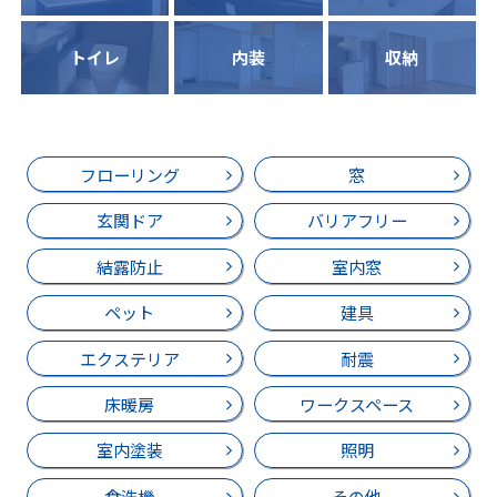
トイレ
内装
収納
フローリング
窓
玄関ドア
バリアフリー
結露防止
室内窓
ペット
建具
エクステリア
耐震
床暖房
ワークスペース
室内塗装
照明
食洗機
その他