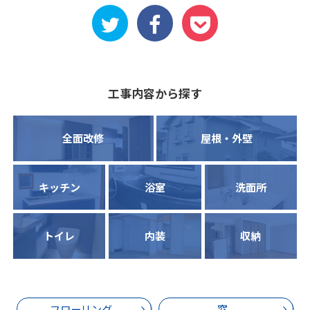
工事内容から探す
全面改修
屋根・外壁
キッチン
浴室
洗面所
トイレ
内装
収納
フローリング
窓