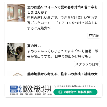
窓の断熱リフォームで夏の暑さ対策＆省エネを
しませんか？
連日の厳しい暑さで、できるだけ涼しい室内で
過ごしたい一方、 「エアコンをつけっぱなしに
すると光熱費が …
豆知識
夏の装い
まめちゃん＆そらじろうです🌞 今年も猛暑・酷
暑が続出ですね。 日中のお出かけ時はもっ …
スタッフの日常
熊本地震から考える、住まいの点検・補強の大
切さ
熊本地震で被害を受けられた皆様には、心より
お見舞い申し上げます。 震度7の大きな揺れが発
生し、その後 …
豆知識