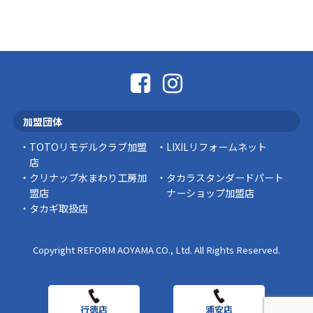
熊本地震から考える、住まいの防災対策
熊本地震により被災された皆様、そして被害を
受けられた皆様に、心よりお見舞い申し上げま
す。 今回の地震 …
社長コラム
外壁塗装、何を基準に選んでいますか？
加盟団体
外壁の色あせやひび割れが気になり始めると、
「そろそろ塗り替えが必要かな？」 「訪問営業
TOTOリモデルクラブ加盟
LIXILリフォームネット
に勧められた …
店
クリナップ水まわり工房加
タカラスタンダードパート
豆知識
盟店
ナーショップ加盟店
タカギ取扱店
Copyright REFORM AOYAMA CO., Ltd. All Rights Reserved.