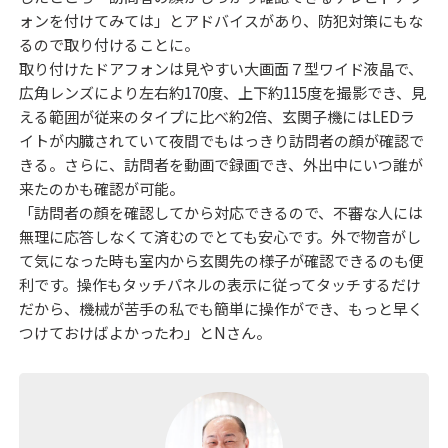
ォンを付けてみては」とアドバイスがあり、防犯対策にもな
るので取り付けることに。
取り付けたドアフォンは見やすい大画面７型ワイド液晶で、
広角レンズにより左右約170度、上下約115度を撮影でき、見
える範囲が従来のタイプに比べ約2倍、玄関子機にはLEDラ
イトが内臓されていて夜間でもはっきり訪問者の顔が確認で
きる。さらに、訪問者を動画で録画でき、外出中にいつ誰が
来たのかも確認が可能。
「訪問者の顔を確認してから対応できるので、不審な人には
無理に応答しなくて済むのでとても安心です。外で物音がし
て気になった時も室内から玄関先の様子が確認できるのも便
利です。操作もタッチパネルの表示に従ってタッチするだけ
だから、機械が苦手の私でも簡単に操作ができ、もっと早く
つけておけばよかったわ」とNさん。