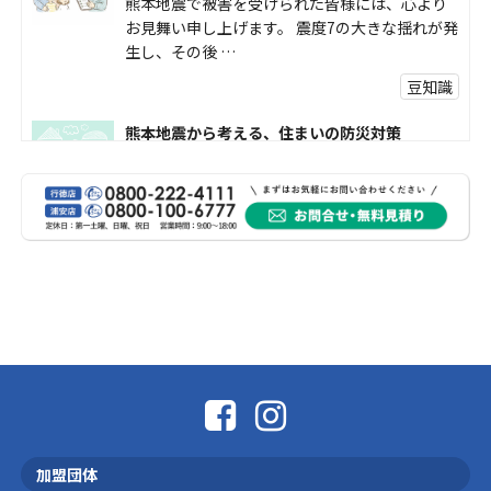
熊本地震で被害を受けられた皆様には、心より
お見舞い申し上げます。 震度7の大きな揺れが発
生し、その後 …
豆知識
熊本地震から考える、住まいの防災対策
熊本地震により被災された皆様、そして被害を
受けられた皆様に、心よりお見舞い申し上げま
す。 今回の地震 …
社長コラム
外壁塗装、何を基準に選んでいますか？
外壁の色あせやひび割れが気になり始めると、
「そろそろ塗り替えが必要かな？」 「訪問営業
に勧められた …
豆知識
なかなか便利な物
こんにちは コゴちゃんです 少し前になりま
加盟団体
すが購入して良かった物を ご紹介したいと思 …