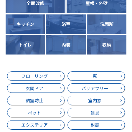
全面改修
屋根・外壁
キッチン
浴室
洗面所
トイレ
内装
収納
フローリング
窓
玄関ドア
バリアフリー
結露防止
室内窓
ペット
建具
エクステリア
耐震