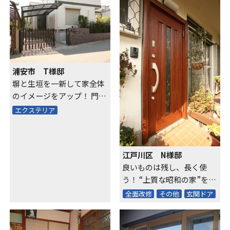
浦安市 T様邸
塀と生垣を一新して家全体
のイメージをアップ！ 門扉
の工夫で駐輪スペースも
エクステリア
江戸川区 N様邸
良いものは残し、長く使
う！ “上質な昭和の家”を平
成風に再現
全面改修
その他
玄関ドア