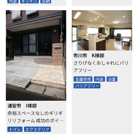
内装
キッチン
収納
市川市 K様邸
さりげなくおしゃれにバリ
アフリー
全面改修
内装
浴室
バリアフリー
浦安市 I様邸
余裕スペースなしのギリギ
リリフォーム 成功のポイン
トは「斜め」！？
トイレ
エクステリア