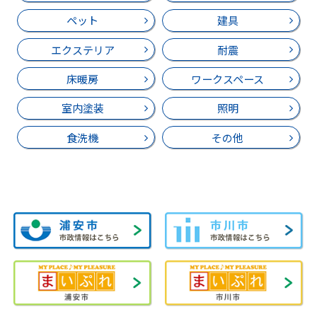
ペット
建具
エクステリア
耐震
床暖房
ワークスペース
室内塗装
照明
食洗機
その他