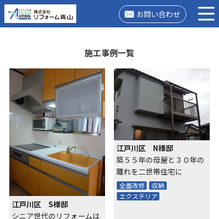
お問い合わせ
施工事例一覧
江戸川区 N様邸
築５５年の母屋と３０年の
離れを二世帯住宅に
全面改修
収納
エクステリア
江戸川区 S様邸
シニア世代のリフォームは