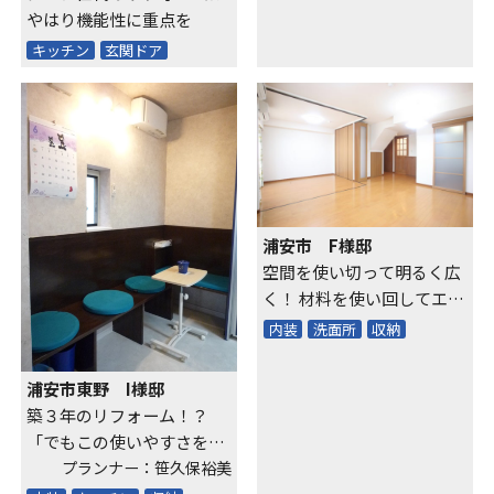
やはり機能性に重点を
キッチン
玄関ドア
浦安市 F様邸
空間を使い切って明るく広
く！ 材料を使い回してエコ
に！ 知恵と工夫で“期待以
内装
洗面所
収納
上”を実現
浦安市東野 I様邸
築３年のリフォーム！？
「でもこの使いやすさを後
回しにしなくて良かった」
プランナー：笹久保裕美