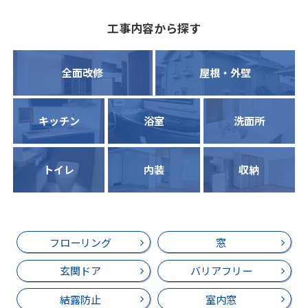
工事内容から探す
全面改修
屋根・外壁
キッチン
浴室
洗面所
トイレ
内装
収納
フローリング
窓
玄関ドア
バリアフリー
結露防止
室内窓