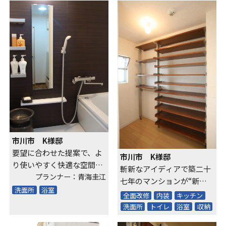
市川市 K様邸
要望に合わせた提案で、よ
市川市 K様邸
り使いやすく快適な空間
斬新なアイディアで築二十
へ！
プランナー：青海圭江
七年のマンションが“新築
洗面所
浴室
以上”に！
全面改修
内装
キッチン
洗面所
トイレ
浴室
収納