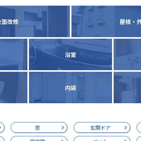
全面改修
屋根・
浴室
内装
窓
玄関ドア