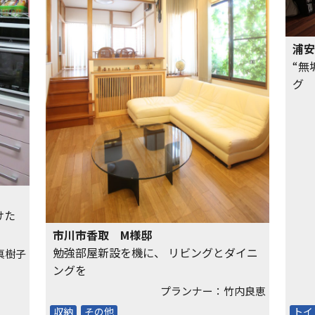
浦安
“無
グ
けた
市川市香取 M様邸
勉強部屋新設を機に、 リビングとダイニ
真樹子
ングを
プランナー：竹内良恵
収納
その他
トイ