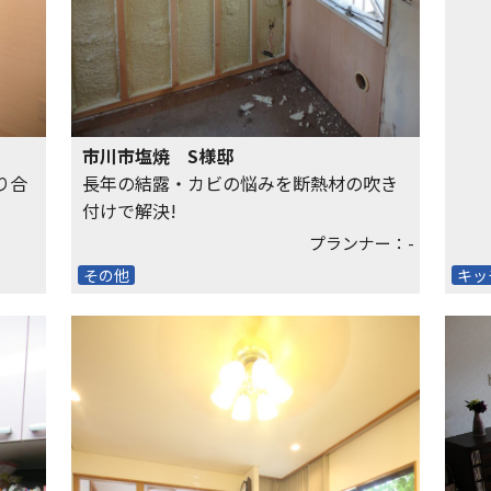
な住
市川市塩焼 S様邸
り合
長年の結露・カビの悩みを断熱材の吹き
付けで解決!
プランナー：-
その他
キッ