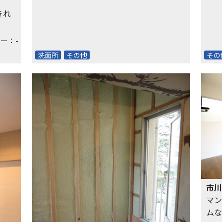
きれ
ー：-
洗面所
その他
その
市川
マン
ムな