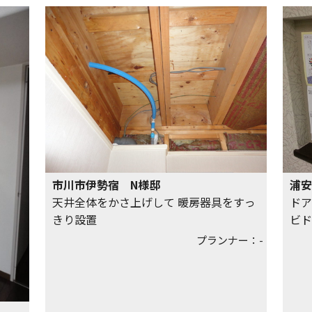
市川市伊勢宿 N様邸
浦安
天井全体をかさ上げして 暖房器具をすっ
ドア
きり設置
ビド
プランナー：-