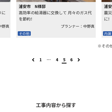
浦安市 N様邸
浦安
りに
高効率の給湯器に交換して 月々のガス代
震災
を節約!
に!
中野真
プランナー：中野真
その他
内装
※その
1
…
4
5
6
工事内容から探す