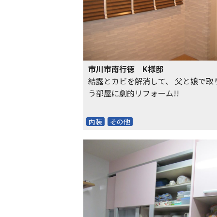
市川市南行徳 K様邸
結露とカビを解消して、 父と娘で取
う部屋に劇的リフォーム!!
内装
その他