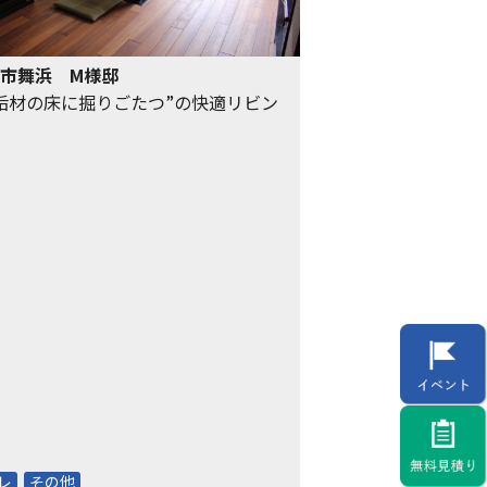
市舞浜 M様邸
垢材の床に掘りごたつ”の快適リビン
レ
その他